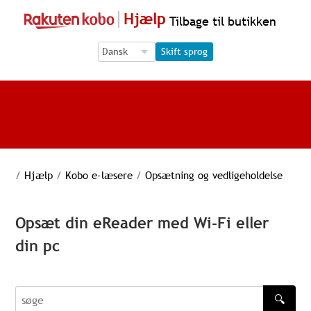
Hjælp
Tilbage til butikken
Language Selection
Language Selection
Skift sprog
/
Hjælp
/
Kobo e-læsere
/
Opsætning og vedligeholdelse
Opsæt din eReader med Wi-Fi eller
din pc
🔍
søge