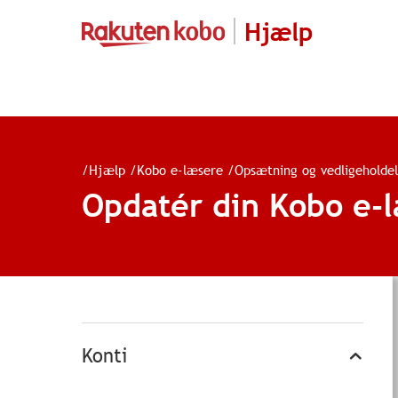
Hjælp
/
Hjælp
/
Kobo e-læsere
/
Opsætning og vedligeholdel
Opdatér din Kobo e-
Konti