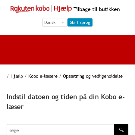
Hjælp
Tilbage til butikken
Language Selection
Language Selection
Skift sprog
/
Hjælp
/
Kobo e-læsere
/
Opsætning og vedligeholdelse
Indstil datoen og tiden på din Kobo e-
læser
🔍
søge