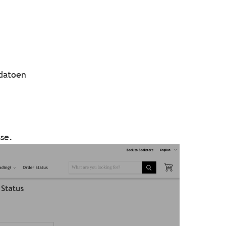
sdatoen
se.