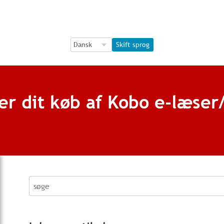
Language Selection
Language Selection
Skift sprog
er dit køb af Kobo e-læser/
søge