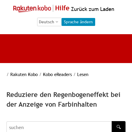
Hilfe
Zurück zum Laden
Language Selection
Language Selection
Sprache ändern
/
Rakuten Kobo
/
Kobo eReaders
/
Lesen
Reduziere den Regenbogeneffekt bei
der Anzeige von Farbinhalten
🔍
recherche