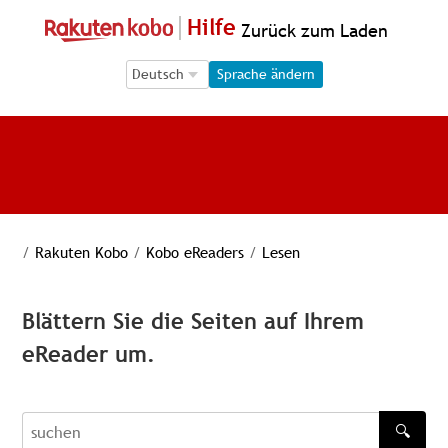
Hilfe
Zurück zum Laden
Language Selection
Language Selection
Sprache ändern
/
Rakuten Kobo
/
Kobo eReaders
/
Lesen
Blättern Sie die Seiten auf Ihrem
eReader um.
🔍
recherche