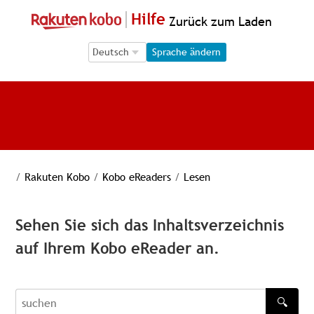
Hilfe
Zurück zum Laden
Language Selection
Language Selection
Sprache ändern
/
Rakuten Kobo
/
Kobo eReaders
/
Lesen
Sehen Sie sich das Inhaltsverzeichnis
auf Ihrem Kobo eReader an.
🔍
recherche