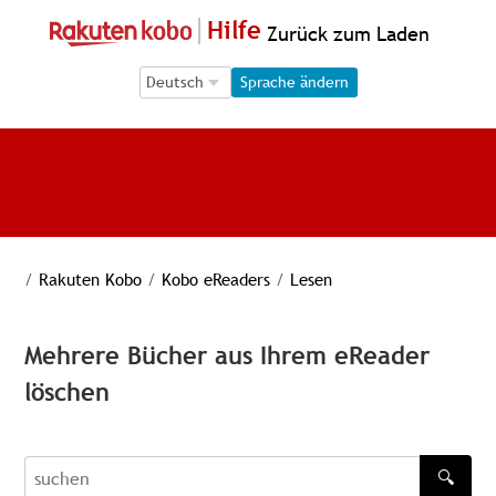
Hilfe
Zurück zum Laden
Language Selection
Language Selection
Sprache ändern
/
Rakuten Kobo
/
Kobo eReaders
/
Lesen
Mehrere Bücher aus Ihrem eReader
löschen
🔍
recherche