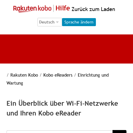
Hilfe
Zurück zum Laden
Language Selection
Language Selection
Sprache ändern
/
Rakuten Kobo
/
Kobo eReaders
/
Einrichtung und
Wartung
Ein Überblick über Wi-Fi-Netzwerke
und Ihren Kobo eReader