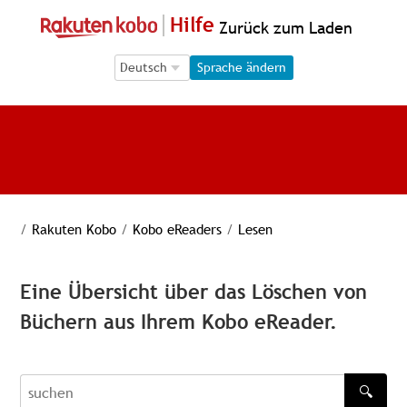
Hilfe
Zurück zum Laden
Language Selection
Language Selection
Sprache ändern
/
Rakuten Kobo
/
Kobo eReaders
/
Lesen
Eine Übersicht über das Löschen von
Büchern aus Ihrem Kobo eReader.
🔍
recherche