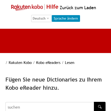
Hilfe
Zurück zum Laden
Language Selection
Language Selection
Sprache ändern
/
Rakuten Kobo
/
Kobo eReaders
/
Lesen
Fügen Sie neue Dictionaries zu Ihrem
Kobo eReader hinzu.
🔍
recherche