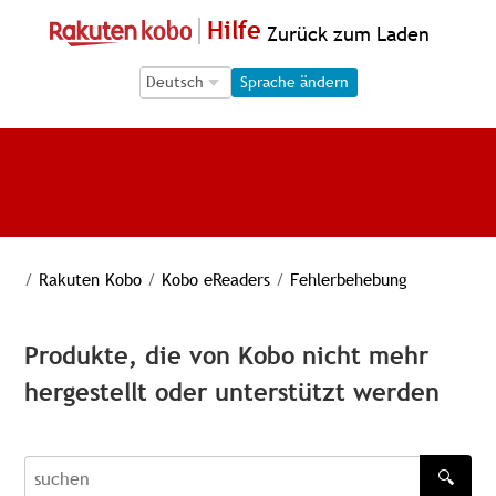
Hilfe
Zurück zum Laden
Language Selection
Language Selection
Sprache ändern
/
Rakuten Kobo
/
Kobo eReaders
/
Fehlerbehebung
Produkte, die von Kobo nicht mehr
hergestellt oder unterstützt werden
🔍
recherche