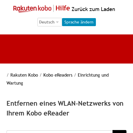
Hilfe
Zurück zum Laden
Language Selection
Language Selection
Sprache ändern
/
Rakuten Kobo
/
Kobo eReaders
/
Einrichtung und
Wartung
Entfernen eines WLAN-Netzwerks von
Ihrem Kobo eReader