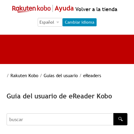
Ayuda
Volver a la tienda
Language Selection
Language Selection
Cambiar idioma
/
Rakuten Kobo
/
Guías del usuario
/
eReaders
Guía del usuario de eReader Kobo
🔍
buscar