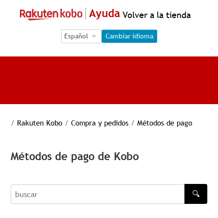
Ayuda
Volver a la tienda
Language Selection
Language Selection
Cambiar idioma
/
Rakuten Kobo
/
Compra y pedidos
/
Métodos de pago
Métodos de pago de Kobo
🔍
buscar