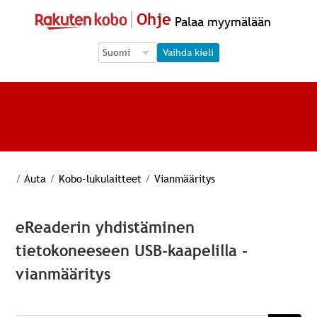
Ohje
Palaa myymälään
Language Selection
Language Selection
Vaihda kieli
/
Auta
/
Kobo-lukulaitteet
/
Vianmääritys
eReaderin yhdistäminen
tietokoneeseen USB-kaapelilla -
vianmääritys