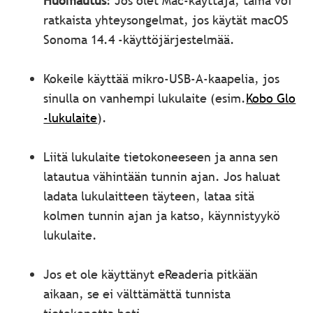
Huomautus
: Jos olet Mac-käyttäjä, tämä voi
ratkaista yhteysongelmat, jos käytät macOS
Sonoma 14.4 -käyttöjärjestelmää.
Kokeile käyttää mikro-USB-A-kaapelia, jos
sinulla on vanhempi lukulaite (esim.
Kobo Glo
-lukulaite
).
Liitä lukulaite tietokoneeseen ja anna sen
latautua vähintään tunnin ajan. Jos haluat
ladata lukulaitteen täyteen, lataa sitä
kolmen tunnin ajan ja katso, käynnistyykö
lukulaite.
Jos et ole käyttänyt eReaderia pitkään
aikaan, se ei välttämättä tunnista