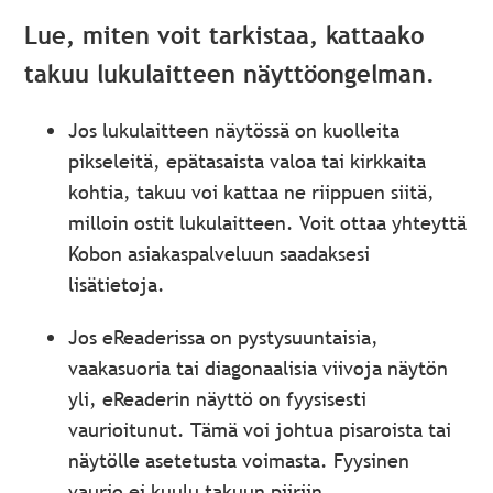
Lue, miten voit tarkistaa, kattaako
takuu lukulaitteen näyttöongelman.
Jos lukulaitteen näytössä on kuolleita
pikseleitä, epätasaista valoa tai kirkkaita
kohtia, takuu voi kattaa ne riippuen siitä,
milloin ostit lukulaitteen. Voit ottaa yhteyttä
Kobon asiakaspalveluun saadaksesi
lisätietoja.
Jos eReaderissa on pystysuuntaisia,
vaakasuoria tai diagonaalisia viivoja näytön
yli, eReaderin näyttö on fyysisesti
vaurioitunut. Tämä voi johtua pisaroista tai
näytölle asetetusta voimasta. Fyysinen
vaurio ei kuulu takuun piiriin.