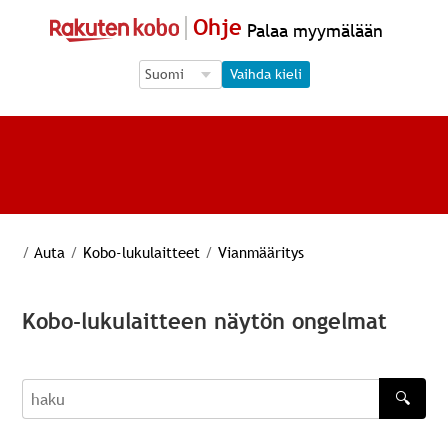
Ohje
Palaa myymälään
Language Selection
Language Selection
Vaihda kieli
/
Auta
/
Kobo-lukulaitteet
/
Vianmääritys
Kobo-lukulaitteen näytön ongelmat
🔍
haku