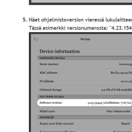
Näet ohjelmistoversion vieressä lukulaitte
Tässä esimerkki versionumerosta: "4.23.15