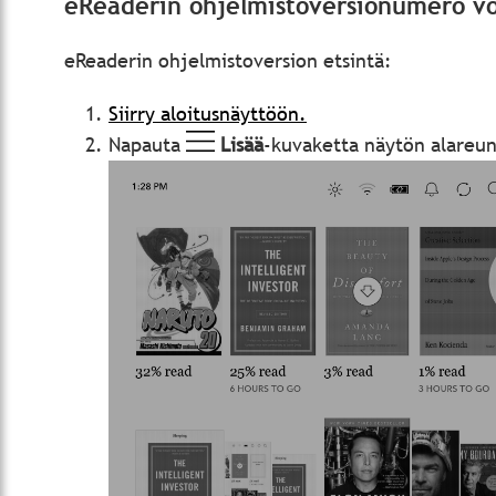
eReaderin ohjelmistoversionumero voi
eReaderin ohjelmistoversion etsintä:
Siirry aloitusnäyttöön.
Napauta
Lisää
-kuvaketta näytön alareun