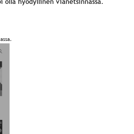
 olla hyödyllinen vianetsinnässä.
assa.