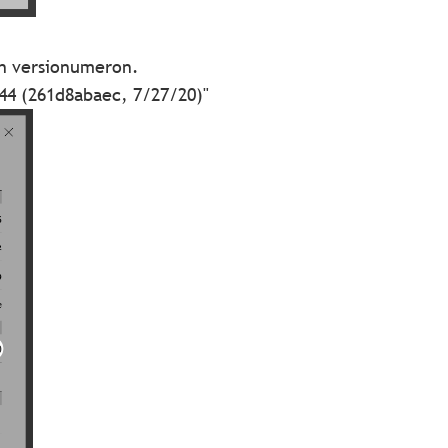
en versionumeron.
444 (261d8abaec, 7/27/20)"