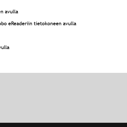
n avulla
obo eReaderiin tietokoneen avulla
vulla