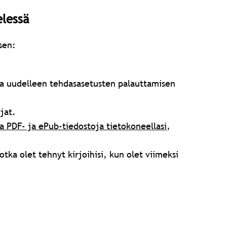
elessä
sen:
ata uudelleen tehdasasetusten palauttamisen
jat.
a PDF- ja ePub-tiedostoja tietokoneellasi
,
tka olet tehnyt kirjoihisi, kun olet viimeksi