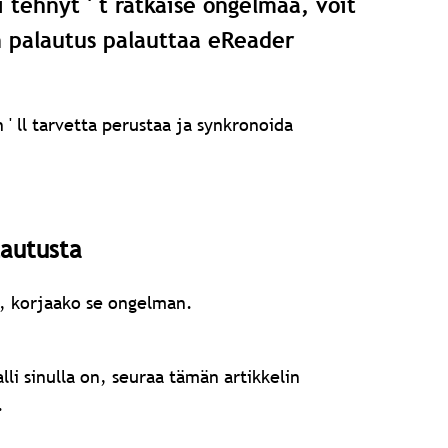
tehnyt ' t ratkaise ongelmaa, voit
n palautus palauttaa eReader
' ll tarvetta perustaa ja synkronoida
lautusta
, korjaako se ongelman.
li sinulla on, seuraa tämän artikkelin
.