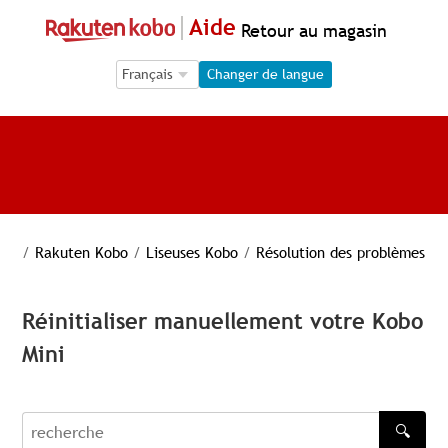
Aide
Retour au magasin
Language Selection
Language Selection
Changer de langue
/
Rakuten Kobo
/
Liseuses Kobo
/
Résolution des problèmes
Réinitialiser manuellement votre Kobo
Mini
🔍
recherche