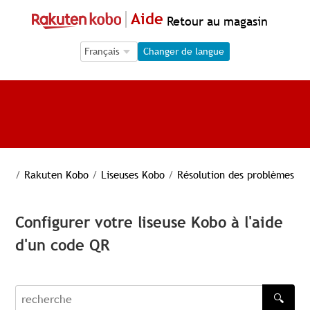
Aide
Retour au magasin
Language Selection
Language Selection
Changer de langue
/
Rakuten Kobo
/
Liseuses Kobo
/
Résolution des problèmes
Configurer votre liseuse Kobo à l'aide
d'un code QR
🔍
recherche