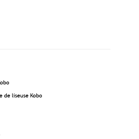
Kobo
e de liseuse Kobo
e