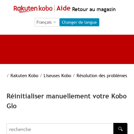
Aide
Retour au magasin
Language Selection
Language Selection
Changer de langue
/
Rakuten Kobo
/
Liseuses Kobo
/
Résolution des problèmes
Réinitialiser manuellement votre Kobo
Glo
🔍
recherche