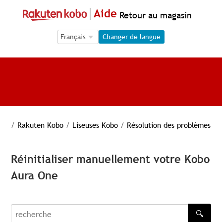
Aide
Retour au magasin
Language Selection
Language Selection
Changer de langue
/
Rakuten Kobo
/
Liseuses Kobo
/
Résolution des problèmes
Réinitialiser manuellement votre Kobo
Aura One
🔍
recherche