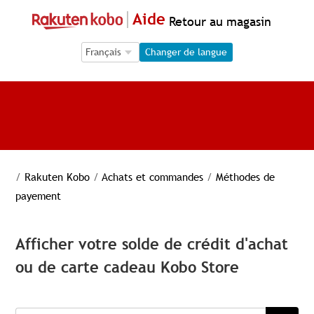
Aide
Retour au magasin
Language Selection
Language Selection
Changer de langue
/
Rakuten Kobo
/
Achats et commandes
/
Méthodes de
payement
Afficher votre solde de crédit d'achat
ou de carte cadeau Kobo Store