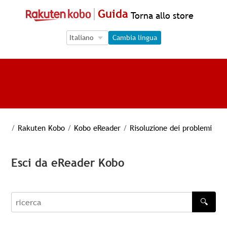
Guida
Torna allo store
Language Selection
Language Selection
Cambia lingua
/
Rakuten Kobo
/
Kobo eReader
/
Risoluzione dei problemi
Esci da eReader Kobo
🔍
recherche