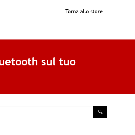
Torna allo store
uetooth sul tuo
🔍