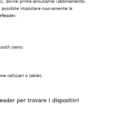
e), dovrai prima annullarne l'abbinamento.
à possibile impostare nuovamente la
'eReader.
tooth siano:
ome cellulari o tablet.
Reader per trovare i dispositivi