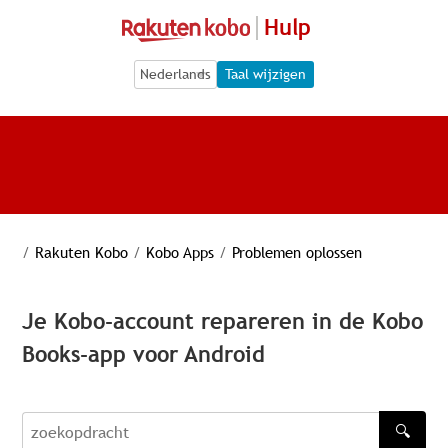
Hulp
Language Selection
Language Selection
Taal wijzigen
/
Rakuten Kobo
/
Kobo Apps
/
Problemen oplossen
Je Kobo-account repareren in de Kobo
Books-app voor Android
🔍
zoekopdracht