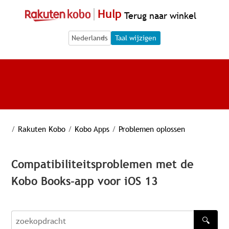
Hulp
Terug naar winkel
Language Selection
Language Selection
Taal wijzigen
/
Rakuten Kobo
/
Kobo Apps
/
Problemen oplossen
Compatibiliteitsproblemen met de
Kobo Books-app voor iOS 13
🔍
zoekopdracht