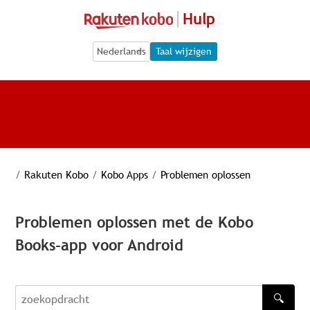
Hulp
Language Selection
Language Selection
Taal wijzigen
/
Rakuten Kobo
/
Kobo Apps
/
Problemen oplossen
Problemen oplossen met de Kobo
Books-app voor Android
🔍
zoekopdracht