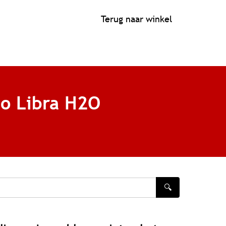
Terug naar winkel
bo Libra H2O
🔍