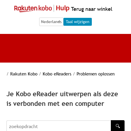
Hulp
Terug naar winkel
Language Selection
Language Selection
Taal wijzigen
/
Rakuten Kobo
/
Kobo eReaders
/
Problemen oplossen
Je Kobo eReader uitwerpen als deze
is verbonden met een computer
🔍
zoekopdracht