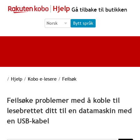
Hjelp
Gå tilbake til butikken
Language Selection
Language Selection
Bytt språk
/
Hjelp
/
Kobo e-lesere
/
Feilsøk
Feilsøke problemer med å koble til
lesebrettet ditt til en datamaskin med
en USB-kabel