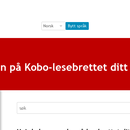
Language Selection
Language Selection
Bytt språk
 på Kobo-lesebrettet ditt
søk