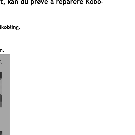
tt, kan du prøve å reparere Kobo-
ilkobling.
n.