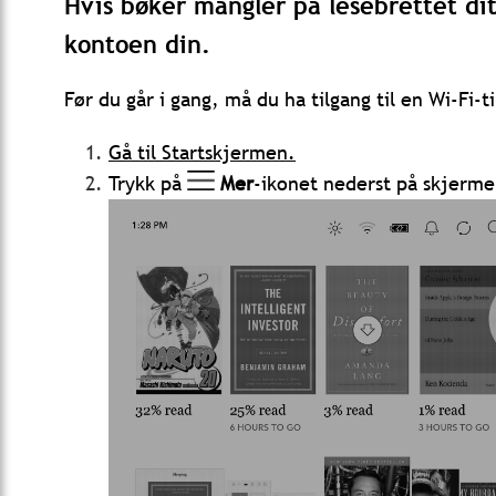
Hvis bøker mangler på lesebrettet di
kontoen din.
Før du går i gang, må du ha tilgang til en Wi-Fi-t
Gå til Startskjermen.
Trykk på
Mer
-ikonet nederst på skjerme