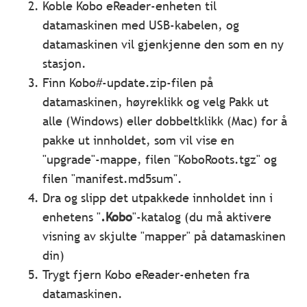
Koble Kobo eReader-enheten til
datamaskinen med USB-kabelen, og
datamaskinen vil gjenkjenne den som en ny
stasjon.
Finn Kobo#-update.zip-filen på
datamaskinen, høyreklikk og velg Pakk ut
alle (Windows) eller dobbeltklikk (Mac) for å
pakke ut innholdet, som vil vise en
"upgrade"-mappe, filen "KoboRoots.tgz" og
filen "manifest.md5sum".
Dra og slipp det utpakkede innholdet inn i
enhetens "
.Kobo
"-katalog (du må aktivere
visning av skjulte "mapper" på datamaskinen
din)
Trygt fjern Kobo eReader-enheten fra
datamaskinen.