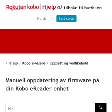
Hjelp
Gå tilbake til butikken
Language Selection
Language Selection
Bytt språk
/
Hjelp
/
Kobo e-lesere
/
Oppsett og vedlikehold
Manuell oppdatering av firmware på
din Kobo eReader-enhet
🔍
søk