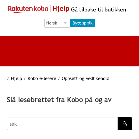
Hjelp
Gå tilbake til butikken
Language Selection
Language Selection
Bytt språk
/
Hjelp
/
Kobo e-lesere
/
Oppsett og vedlikehold
Slå lesebrettet fra Kobo på og av
🔍
søk