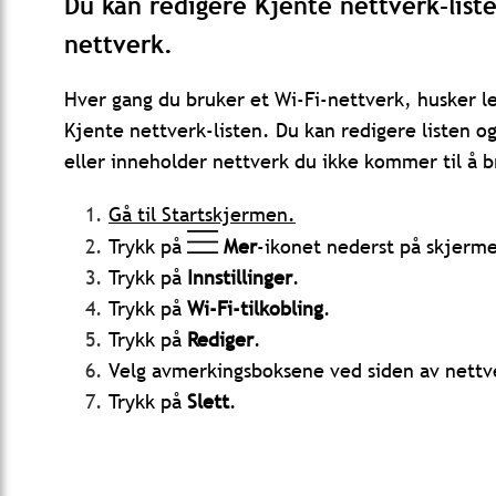
Du kan redigere Kjente nettverk-listen
nettverk.
Hver gang du bruker et Wi-Fi-nettverk, husker les
Kjente nettverk-listen. Du kan redigere listen og 
eller inneholder nettverk du ikke kommer til å b
Gå til Startskjermen.
Trykk på
Mer
-ikonet nederst på skjerm
Trykk på
Innstillinger
.
Trykk på
Wi-Fi-tilkobling
.
Trykk på
Rediger
.
Velg avmerkingsboksene ved siden av nettve
Trykk på
Slett
.