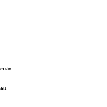
en din
t
ditt