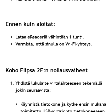
Ennen kuin aloitat:
Lataa eReaderiä vähintään 1 tunti.
Varmista, että sinulla on Wi-Fi-yhteys.
Kobo Elipsa 2E:n nollausvaiheet
Yhdistä lukulaite virtalähteeseen tekemällä
jokin seuraavista:
Käynnistä tietokone ja kytke ensin mukana
toimitettu USB-virtajohto tietokoneeseen