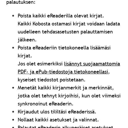
palautuksen:
Poista kaikki eReaderilla olevat kirjat.
Kaikki Kobosta ostamasi kirjat voidaan ladata
uudelleen tehdasasetusten palauttamisen
jälkeen.
Poista eReaderiin tietokoneella lisäämäsi
kirjat.
Jos olet esimerkiksi
lisännyt suojaamattomia
PDF- ja ePub-tiedostoja tietokoneellasi
,
kyseiset tiedostot poistetaan.
Menetät kaikki kirjanmerkit ja merkinnät,
jotka olet tehnyt kirjoihisi, kun olet viimeksi
synkronoinut eReaderin.
Kirjaudut ulos tililtäsi eReaderissä.
Nollaat kaikki asetukset ja valinnat.
Palautat eReaderin alkuperäiset asetukset.