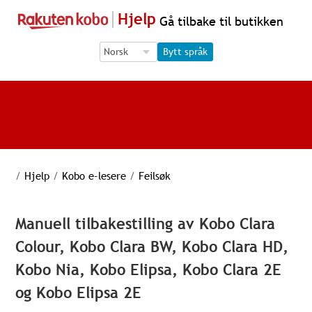
Hjelp
Gå tilbake til butikken
Language Selection
Language Selection
Bytt språk
/
Hjelp
/
Kobo e-lesere
/
Feilsøk
Manuell tilbakestilling av Kobo Clara
Colour, Kobo Clara BW, Kobo Clara HD,
Kobo Nia, Kobo Elipsa, Kobo Clara 2E
og Kobo Elipsa 2E