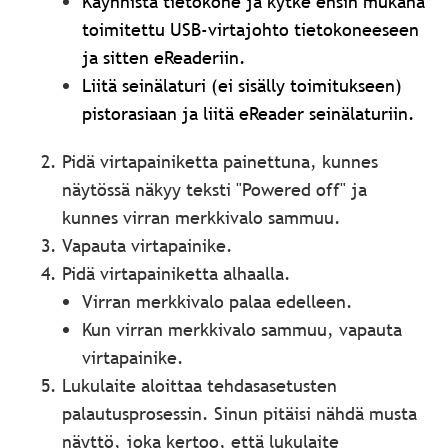
Käynnistä tietokone ja kytke ensin mukana
toimitettu USB-virtajohto tietokoneeseen
ja sitten eReaderiin.
Liitä seinälaturi (ei sisälly toimitukseen)
pistorasiaan ja liitä eReader seinälaturiin.
Pidä virtapainiketta painettuna, kunnes
näytössä näkyy teksti "Powered off" ja
kunnes virran merkkivalo sammuu.
Vapauta virtapainike.
Pidä virtapainiketta alhaalla.
Virran merkkivalo palaa edelleen.
Kun virran merkkivalo sammuu, vapauta
virtapainike.
Lukulaite aloittaa tehdasasetusten
palautusprosessin. Sinun pitäisi nähdä musta
näyttö, joka kertoo, että lukulaite