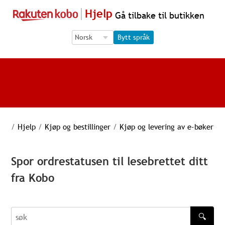
Hjelp
Gå tilbake til butikken
Language Selection
Language Selection
Bytt språk
/
Hjelp
/
Kjøp og bestillinger
/
Kjøp og levering av e-bøker
Spor ordrestatusen til lesebrettet ditt
fra Kobo
🔍
søk