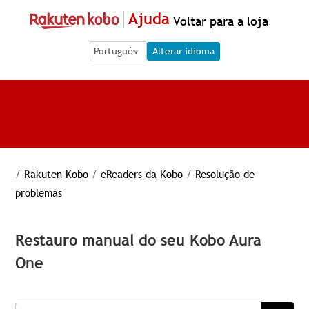
Ajuda
Voltar para a loja
Language Selection
Language Selection
Alterar idioma
/
Rakuten Kobo
/
eReaders da Kobo
/
Resolução de
problemas
Restauro manual do seu Kobo Aura
One