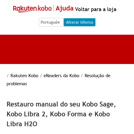
Ajuda
Voltar para a loja
Language Selection
Language Selection
Alterar idioma
/
Rakuten Kobo
/
eReaders da Kobo
/
Resolução de
problemas
Restauro manual do seu Kobo Sage,
Kobo Libra 2, Kobo Forma e Kobo
Libra H2O