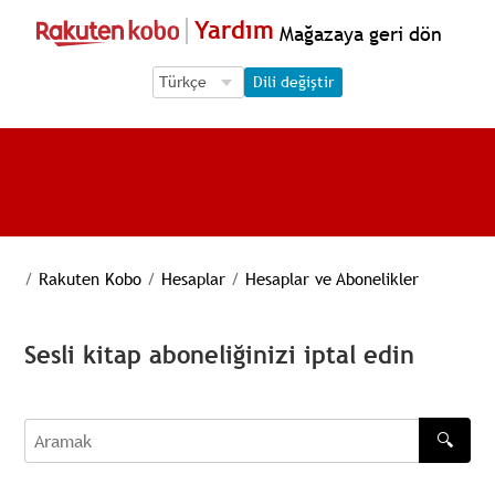
Yardım
Mağazaya geri dön
Language Selection
Language Selection
Dili değiştir
/
Rakuten Kobo
/
Hesaplar
/
Hesaplar ve Abonelikler
Sesli kitap aboneliğinizi iptal edin
🔍
Aramak