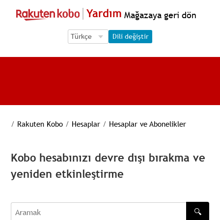
Yardım
Mağazaya geri dön
Language Selection
Language Selection
Dili değiştir
/
Rakuten Kobo
/
Hesaplar
/
Hesaplar ve Abonelikler
Kobo hesabınızı devre dışı bırakma ve
yeniden etkinleştirme
🔍
Aramak