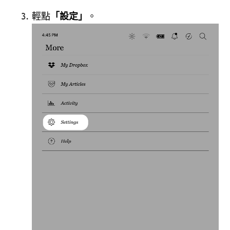
輕點
「設定」
。