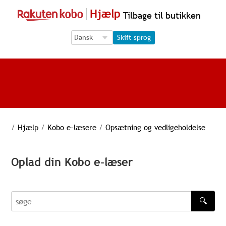
Hjælp
Tilbage til butikken
Language Selection
Language Selection
Skift sprog
/
Hjælp
/
Kobo e-læsere
/
Opsætning og vedligeholdelse
Oplad din Kobo e-læser
🔍
søge