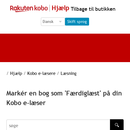
Hjælp
Tilbage til butikken
Language Selection
Language Selection
Skift sprog
/
Hjælp
/
Kobo e-læsere
/
Læsning
Markér en bog som 'Færdiglæst' på din
Kobo e-læser
🔍
søge