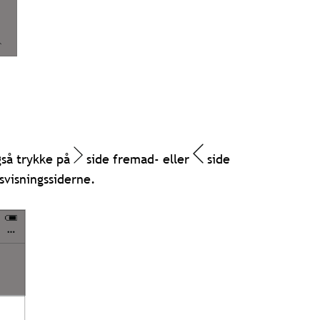
gså trykke på
side fremad- eller
side
svisningssiderne.