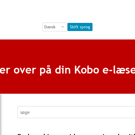
Language Selection
Language Selection
Skift sprog
der over på din Kobo e-læs
søge