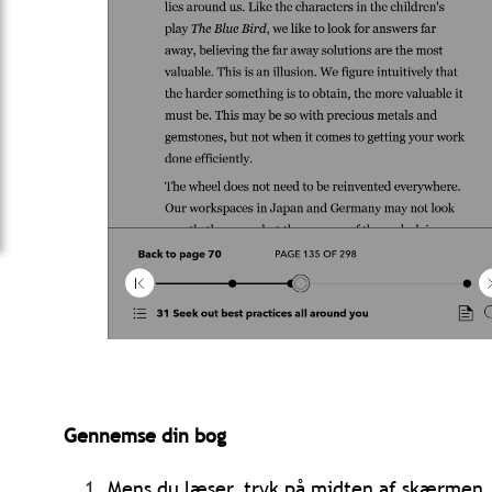
Gennemse din bog
Mens du læser, tryk på midten af skærmen.