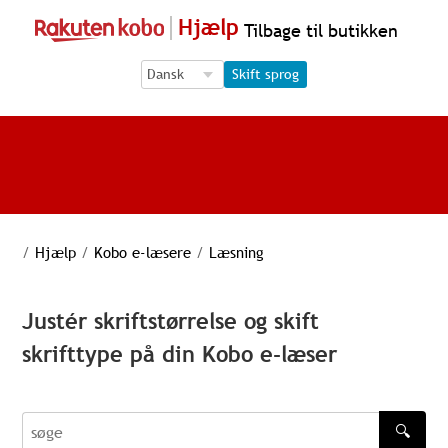
Hjælp
Tilbage til butikken
Language Selection
Language Selection
Skift sprog
/
Hjælp
/
Kobo e-læsere
/
Læsning
Justér skriftstørrelse og skift
skrifttype på din Kobo e-læser
🔍
søge