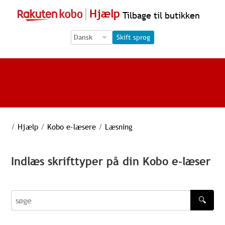
Hjælp
Tilbage til butikken
Language Selection
Language Selection
Skift sprog
/
Hjælp
/
Kobo e-læsere
/
Læsning
Indlæs skrifttyper på din Kobo e-læser
🔍
søge