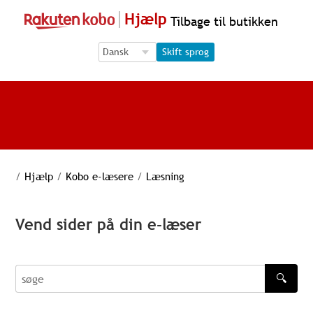
Hjælp
Tilbage til butikken
Language Selection
Language Selection
Skift sprog
/
Hjælp
/
Kobo e-læsere
/
Læsning
Vend sider på din e-læser
🔍
søge